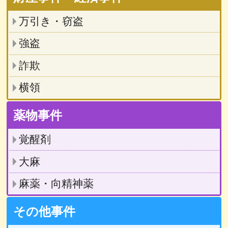
万引き・窃盗
強盗
詐欺
横領
薬物事件
覚醒剤
大麻
麻薬・向精神薬
その他事件