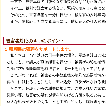
一方で、被害車両の目撃位置や衝突位置などを正確に証
その上、裁判で証言する場合は、緊張で頭が真っ白にな
そのため、事前準備を十分に行ない、検察官の反対尋問
また、情状証人を立てる場合には、情状証人の証人尋問
被害者対応の４つのポイント
１ 嘆願書の獲得をサポートします。
私たちは、当て逃げの刑事事件の場合、示談交渉はご依
としても、弁護人が直接謝罪を行ない、被害者の処罰感情
判所に求める嘆願書を取得するサポートを行なっておりま
これがなければ、被害者の事故直後の峻烈な処罰感情が
官の目に触れることになり、重い処分・判決が出される要
そこで、弁護人からの謝罪に加えて、ご本人様やご家族
見舞い等、被害者の処罰感情を和らげる方策を取ると共に
寛大な処分が必要であることを丁寧に説明し、嘆願書を作