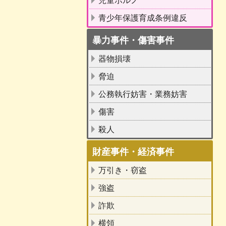
児童ポルノ
青少年保護育成条例違反
暴力事件・傷害事件
器物損壊
脅迫
公務執行妨害・業務妨害
傷害
殺人
財産事件・経済事件
万引き・窃盗
強盗
詐欺
横領