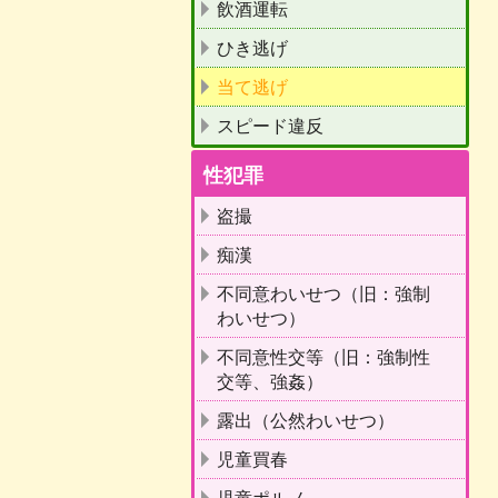
飲酒運転
ひき逃げ
当て逃げ
スピード違反
性犯罪
盗撮
痴漢
不同意わいせつ（旧：強制
わいせつ）
不同意性交等（旧：強制性
交等、強姦）
露出（公然わいせつ）
児童買春