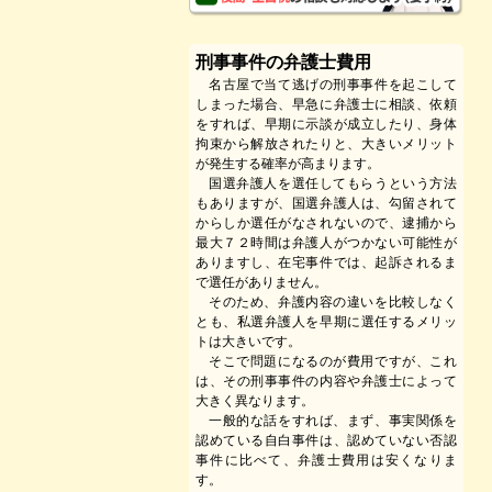
刑事事件の弁護士費用
名古屋で当て逃げの刑事事件を起こして
しまった場合、早急に弁護士に相談、依頼
をすれば、早期に示談が成立したり、身体
拘束から解放されたりと、大きいメリット
が発生する確率が高まります。
国選弁護人を選任してもらうという方法
もありますが、国選弁護人は、勾留されて
からしか選任がなされないので、逮捕から
最大７２時間は弁護人がつかない可能性が
ありますし、在宅事件では、起訴されるま
で選任がありません。
そのため、弁護内容の違いを比較しなく
とも、私選弁護人を早期に選任するメリッ
トは大きいです。
そこで問題になるのが費用ですが、これ
は、その刑事事件の内容や弁護士によって
大きく異なります。
一般的な話をすれば、まず、事実関係を
認めている自白事件は、認めていない否認
事件に比べて、弁護士費用は安くなりま
す。