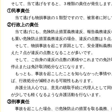
そして、当て逃げをすると、３種類の責任が発生します
①民事責任
当て逃げも物損事故の１類型ですので、被害者に対し
②行政上の責任
当て逃げにも、危険防止措置義務違反、報告義務違反
も重い危険防止措置義務違反の場合、違反の点数は５点
そして、物損事故を起こす原因として、安全運転義務
えた７点が違反の点数となることが多いです。
そして、ご自身の違反の点数の累積やこれまでの免許
停止または免許取消処分などになります。
もっとも、事故を起こしたことを知らなかった事情や
ば、行政処分が減軽される可能性もあります。
弁護士法人心では、意見の聴取手続に代理人として同
が少しでも軽くなるような弁護活動を行ないます。
③刑事責任
事故を起こした場合、㋐危険防止の措置を取る義務、