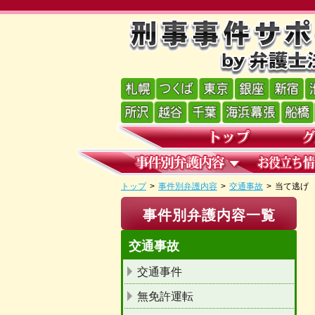
トップ
>
事件別弁護内容
>
交通事故
>
当て逃げ
事件別弁護内容一覧
交通事故
交通事件
無免許運転