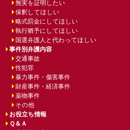
無実を証明したい
保釈してほしい
略式罰金にしてほしい
執行猶予にしてほしい
国選弁護人と代わってほしい
事件別弁護内容
交通事故
性犯罪
暴力事件・傷害事件
財産事件・経済事件
薬物事件
その他
お役立ち情報
Ｑ＆Ａ