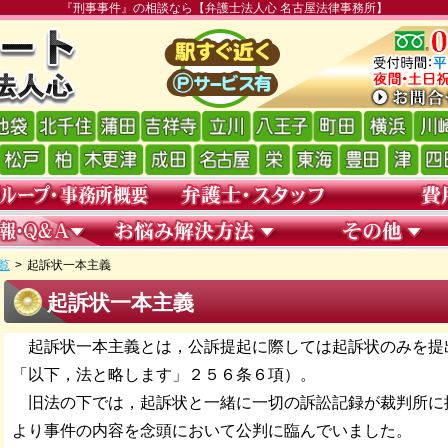
『刑事事件』の相談なら【弁護士法人心 名古屋法律事務所】
覧
>
起訴状一本主義
起訴状一本主義
起訴状一本主義とは，公訴提起に際しては起訴状のみを提
「以下，法と略します」２５６条６項）。
旧法の下では，起訴状と一緒に一切の訴訟記録が裁判所に
より事件の内容を念頭において公判に臨んでいました。