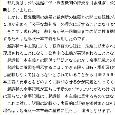
裁判所は，公訴提起に伴い捜査機関の嫌疑を引き継ぎ，公
断していました。
しかし，捜査機関の嫌疑と裁判所の嫌疑との間に連続性が
１項が定める「公平な裁判所」の理念に反することになりま
そこで，現行法は，裁判所が第一回期日までの間に捜査機
するため，起訴状一本主義を採用したのです。
起訴状一本主義により，裁判官の心証は，法廷に顕出され
形成されることになり，公判中心主義が実現されることとな
起訴状一本主義との関係で問題となるのが，余事記載との
起訴状に訴因を明示するには，できる限り日時・場所及び
し記載しなくてはならないとされていることから（法２５６
本主義の要求とをどのように調和させるかが問題となってく
起訴状の余事記載が直ちに予断のおそれにつながるわけで
は至らない余事記載は，起訴状一本主義に反するものではな
これに対し，訴因の記載が，実質的に証拠を添付または引
場合は，起訴状一本主義の精神に照らし，違法となります。