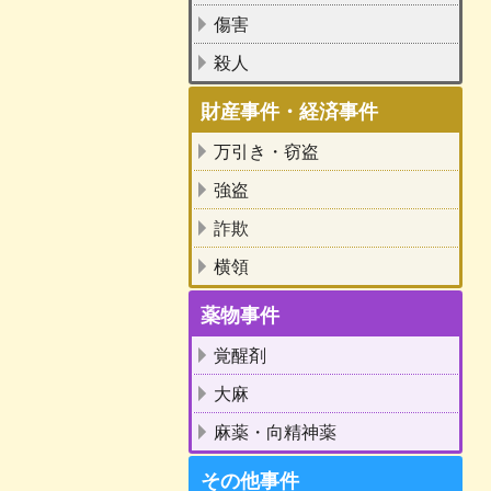
傷害
殺人
財産事件・経済事件
万引き・窃盗
強盗
詐欺
横領
薬物事件
覚醒剤
大麻
麻薬・向精神薬
その他事件