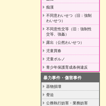
痴漢
不同意わいせつ（旧：強制
わいせつ）
不同意性交等（旧：強制性
交等、強姦）
露出（公然わいせつ）
児童買春
児童ポルノ
青少年保護育成条例違反
暴力事件・傷害事件
器物損壊
脅迫
公務執行妨害・業務妨害