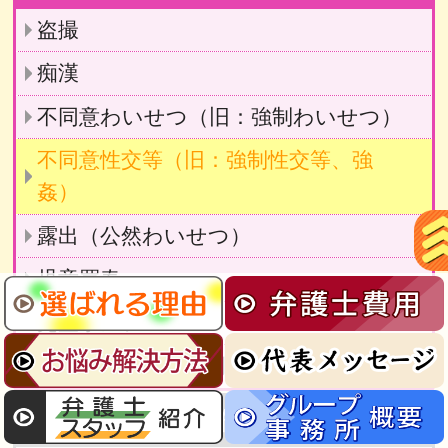
盗撮
痴漢
不同意わいせつ（旧：強制わいせつ）
不同意性交等（旧：強制性交等、強
姦）
露出（公然わいせつ）
児童買春
児童ポルノ
青少年保護育成条例違反
暴力事件・傷害事件