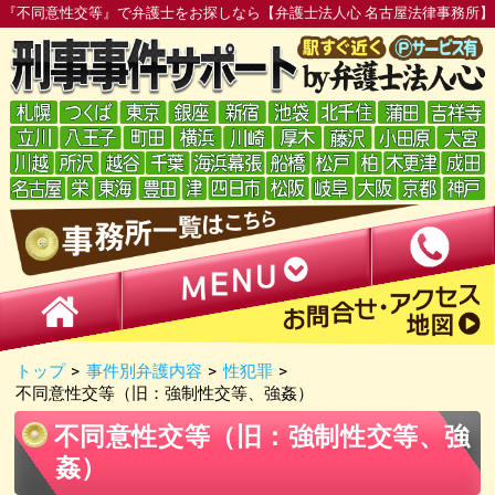
『不同意性交等』で弁護士をお探しなら【弁護士法人心 名古屋法律事務所】
トップ
>
事件別弁護内容
>
性犯罪
>
不同意性交等（旧：強制性交等、強姦）
不同意性交等（旧：強制性交等、強
姦）