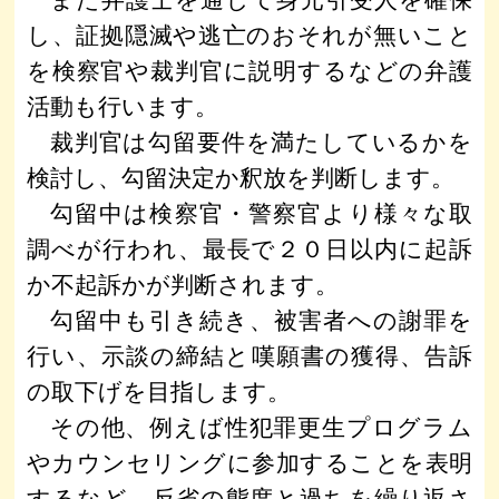
また弁護士を通じて身元引受人を確保
し、証拠隠滅や逃亡のおそれが無いこと
を検察官や裁判官に説明するなどの弁護
活動も行います。
裁判官は勾留要件を満たしているかを
検討し、勾留決定か釈放を判断します。
勾留中は検察官・警察官より様々な取
調べが行われ、最長で２０日以内に起訴
か不起訴かが判断されます。
勾留中も引き続き、被害者への謝罪を
行い、示談の締結と嘆願書の獲得、告訴
の取下げを目指します。
その他、例えば性犯罪更生プログラム
やカウンセリングに参加することを表明