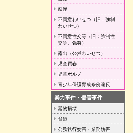
痴漢
不同意わいせつ（旧：強制
わいせつ）
不同意性交等（旧：強制性
交等、強姦）
露出（公然わいせつ）
児童買春
児童ポルノ
青少年保護育成条例違反
暴力事件・傷害事件
器物損壊
脅迫
公務執行妨害・業務妨害