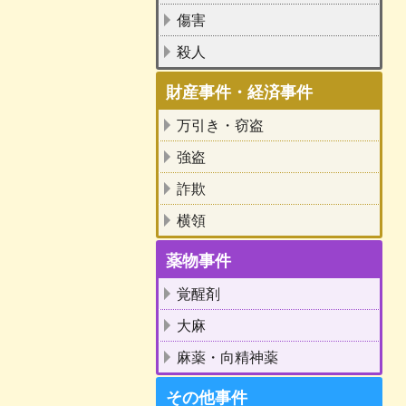
傷害
殺人
財産事件・経済事件
万引き・窃盗
強盗
詐欺
横領
薬物事件
覚醒剤
大麻
麻薬・向精神薬
その他事件