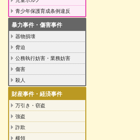
児童ポルノ
青少年保護育成条例違反
暴力事件・傷害事件
器物損壊
脅迫
公務執行妨害・業務妨害
傷害
殺人
財産事件・経済事件
万引き・窃盗
強盗
詐欺
横領