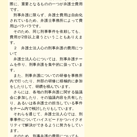
際に、重要となるものの一つが弁護士費用
です。
刑事弁護に限らず、弁護士費用は自由化
されているため、弁護士事務所によって費
用はバラバラです。
そのため、同じ刑事事件を依頼しても、
費用が2倍以上違うということもありえま
す。
２ 弁護士法人心の刑事弁護の費用につ
いて
弁護士法人心については、刑事弁護チー
ムを作り、刑事弁護を集中的に扱っていま
す。
また、刑事弁護についての研修を事務所
内で行ったり、外部の研修に積極的に参加
をしたりして、研鑽を積んでいます。
さらには、各地の刑事弁護に関する協議
会に参加したり、その協議内容を共有した
り、あるいは各弁護士の担当している事件
をチーム内で検討したりもしています。
それらを通じて、弁護士法人心では、刑
事事件についてハイスピードかつハイクオ
リティで解決ができるように努力をしてい
ます。
そのため、刑事弁護の費用についても、