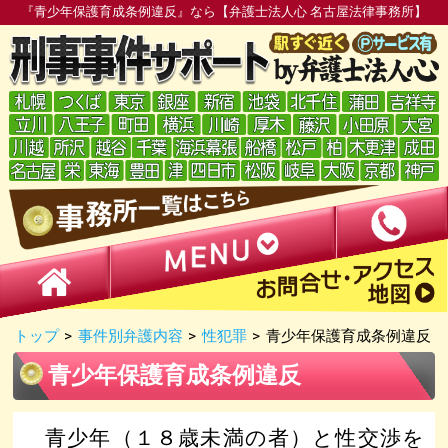
『青少年保護育成条例違反』なら【弁護士法人心 名古屋法律事務所】
トップ
>
事件別弁護内容
>
性犯罪
>
青少年保護育成条例違反
青少年保護育成条例違反
青少年（１８歳未満の者）と性交渉を