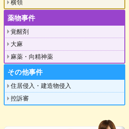
横領
薬物事件
覚醒剤
大麻
麻薬・向精神薬
その他事件
住居侵入・建造物侵入
控訴審