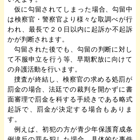
仮に勾留されてしまった場合、勾留中
は検察官・警察官より様々な取調べが行
われ、最長で２０日以内に起訴か不起訴
かが判断されます。
勾留された後でも、勾留の判断に対し
て不服申立を行う等、早期釈放に向けて
の弁護活動を行います。
捜査が終結し、検察官の求める処罰が
罰金の場合、法廷での裁判を開かずに書
面審理で罰金を科する手続きである略式
起訴で、罰金が決定する場合もありま
す。
例えば、初犯の方が青少年保護育成条
例違反の罪を犯した場合、具体的な事件