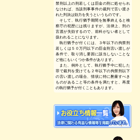
禁刑以上の刑若しくは罰金の刑に処せられ
なければ、当該刑事事件の裁判で言い渡さ
れた判決は効力を失うというものです。
そして、執行猶予期間を無事終えると検
察庁の犯歴には残りますが、法律上、刑の
言渡が失効するので、前科がない者として
扱われることになります。
執行猶予が付くには、３年以下の拘禁刑
若しくは５０万円以下の罰金刑言い渡しが
条件で、取り消し要因に該当しないことな
ど他にもいくつか条件があります。
また、例外として、執行猶予中に犯した
罪で裁判を受けても２年以下の拘禁刑以下
の言い渡しの場合、情状に特に酌量すべき
ものがあること等の条件を満たすと、再度
の執行猶予が付くこともあります。