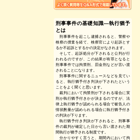
刑事事件の基礎知識―執行猶予
とは
刑事事件を起こし逮捕されると、警察や
検察の捜査を経て、検察官により起訴とす
るか不起訴とするかの決定がなされます。
そして、起訴処分が下されると公判が行
われるのですが、この結果が有罪となると
刑事事件では拘禁刑、罰金刑などが言い渡
されることになります。
刑事事件に関するニュースなどを見てい
ると、執行猶予付き判決が下されたという
ことをよく聞くと思います。
裁判において拘禁刑が下される場合に実
刑か執行猶予付きかが決まるのですが、法
律上執行猶予が認められる場合で被告人の
情状酌量が認められる場合に執行猶予付き
の判決が下ります。
執行猶予付き判決が下されると、刑事事
件の裁判が確定した日から言い渡された期
間執行が猶予される制度です。
分かりやすく言うと、期間内において拘