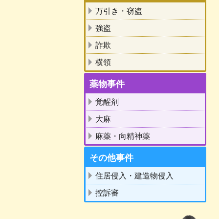
万引き・窃盗
強盗
詐欺
横領
薬物事件
覚醒剤
大麻
麻薬・向精神薬
その他事件
住居侵入・建造物侵入
控訴審