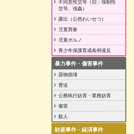
不同意性交等（旧：強制性
交等、強姦）
露出（公然わいせつ）
児童買春
児童ポルノ
青少年保護育成条例違反
暴力事件・傷害事件
器物損壊
脅迫
公務執行妨害・業務妨害
傷害
殺人
財産事件・経済事件