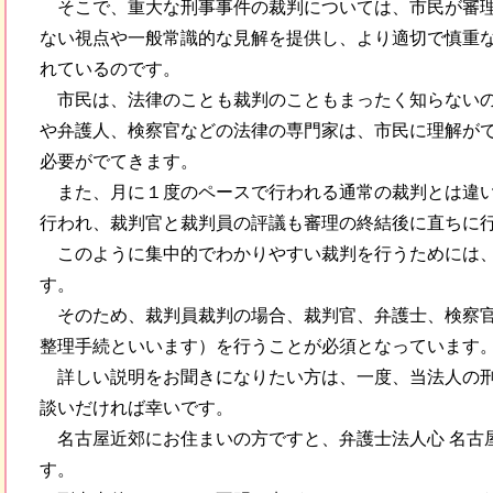
そこで、重大な刑事事件の裁判については、市民が審
ない視点や一般常識的な見解を提供し、より適切で慎重
れているのです。
市民は、法律のことも裁判のこともまったく知らない
や弁護人、検察官などの法律の専門家は、市民に理解が
必要がでてきます。
また、月に１度のペースで行われる通常の裁判とは違
行われ、裁判官と裁判員の評議も審理の終結後に直ちに
このように集中的でわかりやすい裁判を行うためには
す。
そのため、裁判員裁判の場合、裁判官、弁護士、検察
整理手続といいます）を行うことが必須となっています
詳しい説明をお聞きになりたい方は、一度、当法人の
談いだければ幸いです。
名古屋近郊にお住まいの方ですと、弁護士法人心 名古
す。