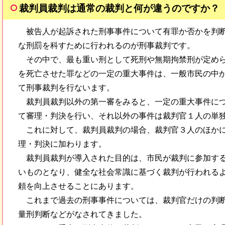
裁判員裁判は通常の裁判と何が違うのですか？
被告人が起訴された刑事事件について有罪か否かを判
な刑罰を科すために行われるのが刑事裁判です。
その中で、最も重い刑として死刑や無期拘禁刑が定め
を死亡させた罪などの一定の重大事件は、一般市民の中
て刑事裁判を行ないます。
裁判員裁判以外の第一審をみると、一定の重大事件に
て審理・判決を行い、それ以外の事件は裁判官１人の単
これに対して、裁判員裁判の場合、裁判官３人のほか
理・判決に加わります。
裁判員裁判が導入された目的は、市民が裁判に参加す
いものとなり、健全な社会常識に基づく裁判が行われる
頼を向上させることにあります。
これまで過去の刑事事件については、裁判官だけの判
量刑判断などがなされてきました。