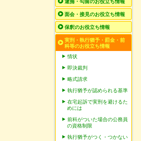
逮捕・勾留のお役立ち情報
面会・接見のお役立ち情報
保釈のお役立ち情報
実刑・執行猶予・罰金・前
科等のお役立ち情報
情状
即決裁判
略式請求
執行猶予が認められる基準
在宅起訴で実刑を避けるた
めには
前科がついた場合の公務員
の資格制限
執行猶予がつく・つかない