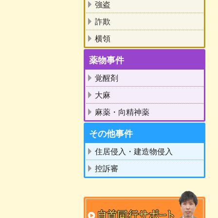
強盗
詐欺
横領
薬物事件
覚醒剤
大麻
麻薬・向精神薬
その他事件
住居侵入・建造物侵入
控訴審