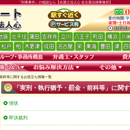
『刑事事件』の相談なら【弁護士法人心 名古屋法律事務所】
前科等に関するお役立ち情報一覧
「実刑・執行猶予・罰金・前科等」に関
情状
即決裁判