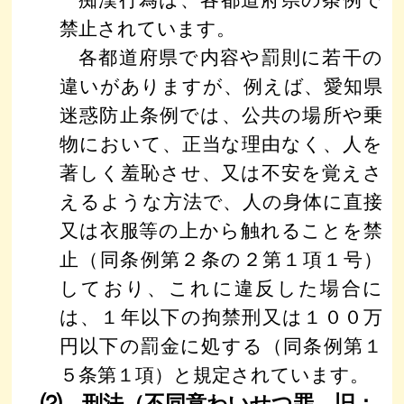
痴漢行為は、各都道府県の条例で
禁止されています。
各都道府県で内容や罰則に若干の
違いがありますが、例えば、愛知県
迷惑防止条例では、公共の場所や乗
物において、正当な理由なく、人を
著しく羞恥させ、又は不安を覚えさ
えるような方法で、人の身体に直接
又は衣服等の上から触れることを禁
止（同条例第２条の２第１項１号）
しており、これに違反した場合に
は、１年以下の拘禁刑又は１００万
円以下の罰金に処する（同条例第１
５条第１項）と規定されています。
⑵ 刑法（不同意わいせつ罪、旧：